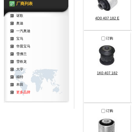
厂商列表
讴歌
4D0 407 182 E
奥迪
一汽奥迪
订购
宝马
华晨宝马
雪佛兰
雪铁龙
大宇
1K0 407 182
福特
本田
更多品牌
订购