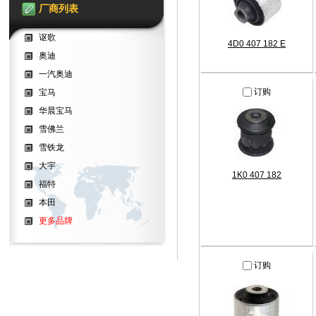
厂商列表
讴歌
4D0 407 182 E
奥迪
一汽奥迪
订购
宝马
华晨宝马
雪佛兰
雪铁龙
大宇
1K0 407 182
福特
本田
更多品牌
订购